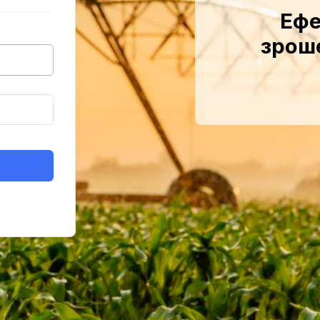
Ефе
зрош